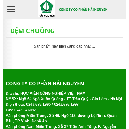
Nhảy
đến
nội
dung
ĐỆM CHUỒNG
Sản phẩm này hiện đang cập nhật ...
CÔNG TY CỔ PHẦN HẢI NGUYÊN
Địa chỉ: HỌC VIỆN NÔNG NGHIỆP VIỆT NAM
NMSX: Ngõ 64 Ngô Xuân Quảng - TT Trâu Quỳ - Gia Lâm - Hà Nội
Điện thoại:
0243.678.1995 /
0243.676.1997
Fax: 0243.6760921
Văn phòng Miền Trung: Số 46, Ngõ 112, đường Lệ Ninh, Quán
Bàu, TP Vinh, Nghệ An.
Văn phòng Nam Miền Trung: Sỗ 37 Trần Anh Tông, P. Nguyễn