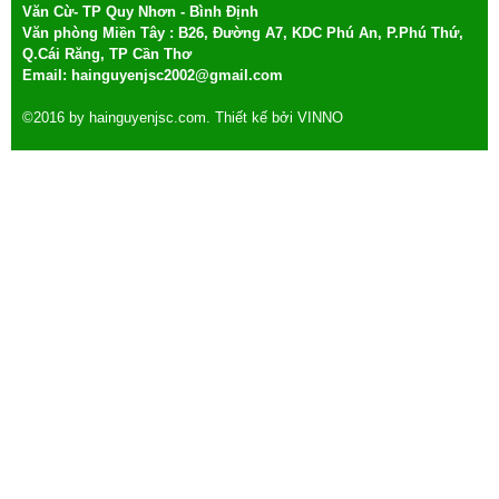
Văn Cừ- TP Quy Nhơn - Bình Định
Văn phòng Miền Tây : B26, Đường A7, KDC Phú An, P.Phú Thứ,
Q.Cái Răng, TP Cần Thơ
Email:
hainguyenjsc2002@gmail.com
©2016 by
hainguyenjsc.com
. Thiết kế bởi
VINNO