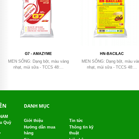
G7 - AMAZYME
HN-BACILAC
MEN SỐNG: Dạng bột, màu vàng
MEN SỐNG: Dạng bột, màu và
nhạt, mùi sữa - TCCS 48:...
nhạt, mùi sữa - TCCS 48:...
YÊN
DANH MỤC
 NAM
Giới thiệu
Tin tức
âu Quỳ
Hướng dẫn mua
Thông tin kỹ
hàng
thuật
7