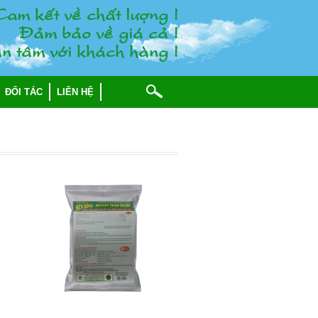
am keát veà chaát löôïng !
Ñaûm baûo veà giaù caû !
n taâm vôùi khaùch haøng !
ĐỐI TÁC
LIÊN HỆ