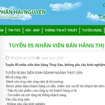
C
Nhảy
đến
nội
Taä
dung
ẨM
TIN TỨC
HỎI - ĐÁP
THÔNG TIN KỸ THUẬT
TUYỂN DỤNG
TUYỂN 05 NHÂN VIÊN BÁN HÀNG TH
09/10/24 05:10:56
Lượt xem: 2128
Tuyển 05 nhân viên bán hàng Thuỷ Sản, không yêu cầu kinh nghiệm.
TUYỂN 05 ĐẠI DIỆN KINH DOANH NGÀNH THUỶ SẢN
Mô tả công việc :
-Dành cho ứng viên ứng viên đi thị trường.
-Được phân data khách hàng có sẵn, chăm sóc và hỗ trợ khách lên đơn
- Tiếp thị sản phẩm của công ty tới khách hàng sỉ lẻ.
- Tìm kiếm và mở rộng hệ thống khách hàng.
Yêu cầu ứng viên
- Không yêu cầu kinh nghiệm.