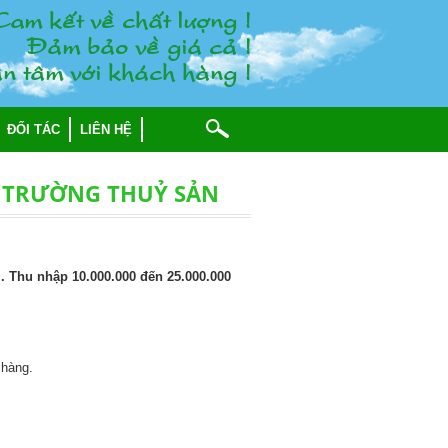
am keát veà chaát löôïng !
Ñaûm baûo veà giaù caû !
n taâm vôùi khaùch haøng !
ĐỐI TÁC
LIÊN HỆ
Ị TRƯỜNG THUỶ SẢN
 Thu nhập 10.000.000 đến 25.000.000
 hàng.