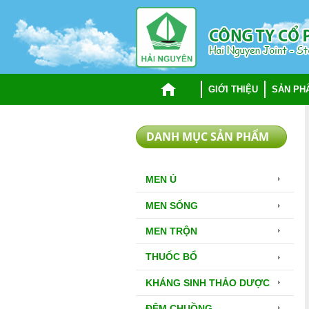
TRANG CHỦ
GIỚI THIỆU
SẢN PH
DANH MỤC SẢN PHẨM
MEN Ủ
MEN SỐNG
MEN TRỘN
THUỐC BỔ
KHÁNG SINH THẢO DƯỢC
ĐỆM CHUỒNG