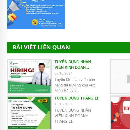
BÀI VIẾT LIÊN QUAN
TUYỂN DỤNG NHÂN
VIÊN KINH DOAN...
09/10/2024
Tuyển 05 nhân viên bán
hàng thị trường khu vực
Miền Bắc và...
TUYỂN DỤNG THÁNG 11
13/11/2023
TUYỂN DỤNG NHÂN
VIÊN KINH DOANH
THÁNG 11