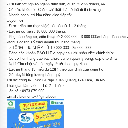
- Ưu tiên tốt nghiệp ngành thuỷ sản, quản trị kinh doanh, vv.
- Có sức khỏe tốt, Chăm chỉ thật thà có thể đi thị trường.
- Nhanh nhẹn, có khả năng giao tiếp tốt.
Quyền lợi
- Được đào tạo (học việc) bài bản từ 1 - 2 tháng.
- Lương cơ bản : 10.000.000/tháng.
- Phụ cấp xăng xe, điện thoại từ 2.000.000 - 3.000.000đ/tháng dành cho vị 
-Bonus doanh số theo doanh thu hàng tháng.
=> TỔNG THU NHẬP TỪ 10.000.000 - 25.000.000.
- Đóng các khoản BẢO HIỂM ngay sau khi nhận việc chính thức.
- Có cơ hội thăng cấp bậc chức vụ lên quản lý vùng, cấp ô tô đi lại.
- Nghỉ Chủ nhật và các ngày lễ tết theo quy định.
- Lương tháng 13 (nếu đủ 12th) theo quy định của công ty.
- Xét duyệt tăng lương hàng quý.
Trụ sở công ty : Ngõ 64 Ngô Xuân Quảng, Gia Lâm, Hà Nội.
Thời gian làm việc : Thứ 2 - Thứ 7
Liên hệ : 0973.079.955
Email : biomentpx@gmail.com