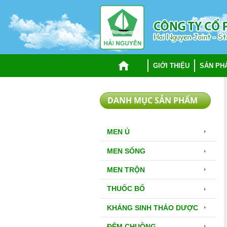
TRANG CHỦ
GIỚI THIỆU
SẢN PH
DANH MỤC SẢN PHẨM
MEN Ủ
MEN SỐNG
MEN TRỘN
THUỐC BỔ
KHÁNG SINH THẢO DƯỢC
ĐỆM CHUỒNG