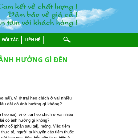
am keát veà chaát löôïng !
Ñaûm baûo veà giaù caû !
n taâm vôùi khaùch haøng !
ĐỐI TÁC
LIÊN HỆ
 ẢNH HƯỞNG GÌ ĐẾN
nái), vì ở trại heo chích ở vai nhiều
 lâu dài có ảnh hưởng gì không?
o nái), vì ở trại heo chích ở vai nhiều
 dài có ảnh hưởng gì không?
 như cổ (phần sau tai), mông. Việc tiêm
 thực tế, người ta khuyến cáo tiêm thuốc
i với heo con, tiêm bắp nên thực hiện ở