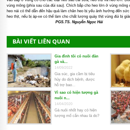
vùng mông (phía sau của đùi sau). Chích bắp cho heo lớn ở vùng mông c
heo nái có thể dẫn đến hậu quả làm chân heo bị yếu ảnh hưởng đến sức k
heo thịt, nếu bị áp-xe có thể làm cho chất lượng quày thịt vùng đùi bị gi
PGS.TS. Nguyễn Ngọc Hải
BÀI VIẾT LIÊN QUAN
Gia đình tôi có nuôi đàn
gà và...
14/09/2022
Gia súc, gia cầm bị tiêu
hủy do dịch bệnh, được
hỗ trợ bao...
Vì sao có hiện tượng gà
nuôi n...
14/04/2020
Gà nuôi nhốt hay có hiện
tượng mổ cắn nhau là do?