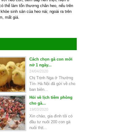
ó thể làm tổn thương chân heo, nếu trên
hỏe sinh sản của heo nái; ngoài ra trên
ảm, mất giá.
Cách chọn gà con mới
nở 1 ngày...
24/04/2020
Chị Trịnh Nga ở Thường
Tín- Hà Nội đã gửi về cho
ban biên...
Hỏi về lịch tiêm phòng
cho gà...
19/03/2020
Xin chào, gia đình tôi có
đầu tư nuôi 200 con gà
nuôi thịt...