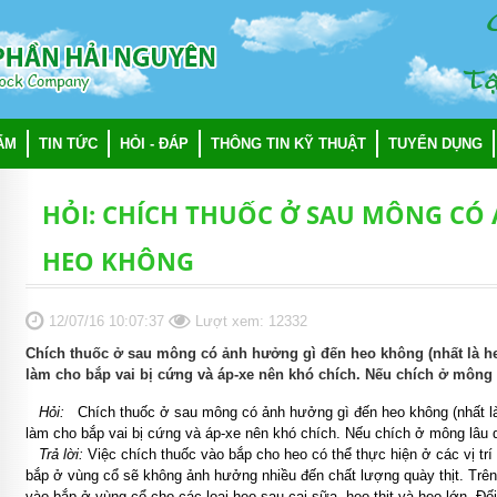
C
Nhảy
đến
nội
Taä
dung
ẨM
TIN TỨC
HỎI - ĐÁP
THÔNG TIN KỸ THUẬT
TUYỂN DỤNG
HỎI: CHÍCH THUỐC Ở SAU MÔNG CÓ
HEO KHÔNG
12/07/16 10:07:37
Lượt xem: 12332
Chích thuốc ở sau mông có ảnh hưởng gì đến heo không (nhất là heo 
làm cho bắp vai bị cứng và áp-xe nên khó chích. Nếu chích ở mông
Hỏi:
Chích thuốc ở sau mông có ảnh hưởng gì đến heo không (nhất là he
làm cho bắp vai bị cứng và áp-xe nên khó chích. Nếu chích ở mông lâu
Trả lời:
Việc chích thuốc vào bắp cho heo có thể thực hiện ở các vị trí
bắp ở vùng cổ sẽ không ảnh hưởng nhiều đến chất lượng quày thịt. Trên
vào bắp ở vùng cổ cho các loại heo sau cai sữa, heo thịt và heo lớn. Đố