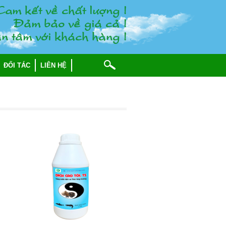
am keát veà chaát löôïng !
Ñaûm baûo veà giaù caû !
n taâm vôùi khaùch haøng !
ĐỐI TÁC
LIÊN HỆ