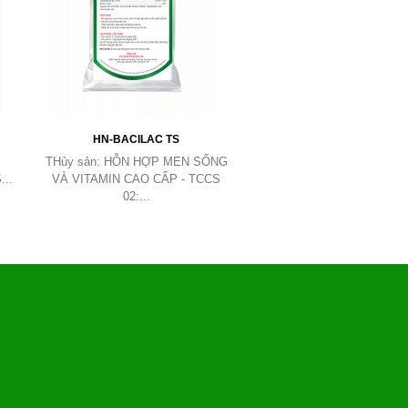
HN-BACILAC TS
THủy sản: HỖN HỢP MEN SỐNG
...
VÀ VITAMIN CAO CẤP - TCCS
02:...