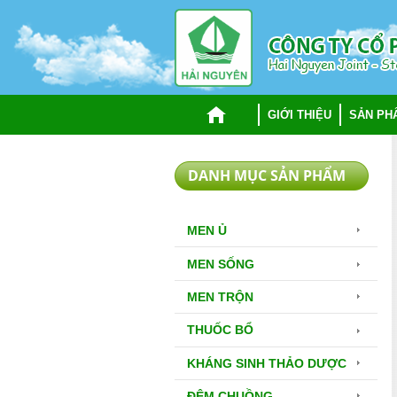
TRANG CHỦ
GIỚI THIỆU
SẢN PH
DANH MỤC SẢN PHẨM
MEN Ủ
MEN SỐNG
MEN TRỘN
THUỐC BỔ
KHÁNG SINH THẢO DƯỢC
ĐỆM CHUỒNG