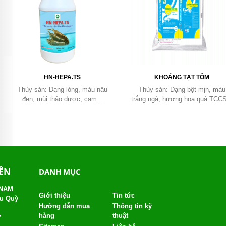
HN-HEPA.TS
KHOÁNG TẠT TÔM
Thủy sản: Dạng lỏng, màu nâu
Thủy sản: Dạng bột mịn, màu
đen, mùi thảo dược, cam...
trắng ngà, hương hoa quả TCCS
YÊN
DANH MỤC
 NAM
Giới thiệu
Tin tức
âu Quỳ
Hướng dẫn mua
Thông tin kỹ
hàng
thuật
7