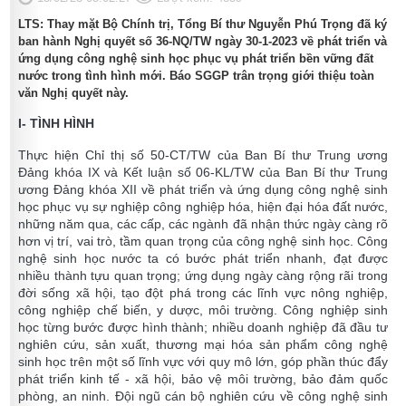
LTS: Thay mặt Bộ Chính trị, Tổng Bí thư Nguyễn Phú Trọng đã ký
ban hành Nghị quyết số 36-NQ/TW ngày 30-1-2023 về phát triển và
ứng dụng công nghệ sinh học phục vụ phát triển bền vững đất
nước trong tình hình mới. Báo SGGP trân trọng giới thiệu toàn
văn Nghị quyết này.
I- TÌNH HÌNH
Thực hiện Chỉ thị số 50-CT/TW của Ban Bí thư Trung ương
Đảng khóa IX và Kết luận số 06-KL/TW của Ban Bí thư Trung
ương Đảng khóa XII về phát triển và ứng dụng công nghệ sinh
học phục vụ sự nghiệp công nghiệp hóa, hiện đại hóa đất nước,
những năm qua, các cấp, các ngành đã nhận thức ngày càng rõ
hơn vị trí, vai trò, tầm quan trọng của công nghệ sinh học. Công
nghệ sinh học nước ta có bước phát triển nhanh, đạt được
nhiều thành tựu quan trọng; ứng dụng ngày càng rộng rãi trong
đời sống xã hội, tạo đột phá trong các lĩnh vực nông nghiệp,
công nghiệp chế biến, y dược, môi trường. Công nghiệp sinh
học từng bước được hình thành; nhiều doanh nghiệp đã đầu tư
nghiên cứu, sản xuất, thương mại hóa sản phẩm công nghệ
sinh học trên một số lĩnh vực với quy mô lớn, góp phần thúc đẩy
phát triển kinh tế - xã hội, bảo vệ môi trường, bảo đảm quốc
phòng, an ninh. Đội ngũ cán bộ nghiên cứu về công nghệ sinh