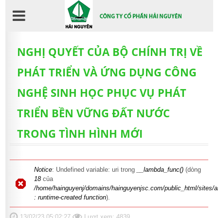
Nhảy
đến
nội
dung
NGHỊ QUYẾT CỦA BỘ CHÍNH TRỊ VỀ
PHÁT TRIỂN VÀ ỨNG DỤNG CÔNG
NGHỆ SINH HỌC PHỤC VỤ PHÁT
TRIỂN BỀN VỮNG ĐẤT NƯỚC
TRONG TÌNH HÌNH MỚI
Thông báo lỗi
Notice
: Undefined variable: uri trong
__lambda_func()
(dòng
18
của
/home/hainguyenj/domains/hainguyenjsc.com/public_html/sites/al
: runtime-created function
).
13/02/23 05:02:27
Lượt xem: 4839