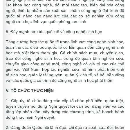
lực khoa học công nghệ, đổi mới sáng tạo, hiện đại hóa công
nghệ, thiết bị nhằm sản xuất sản phẩm công nghệ đạt trình độ
quốc tế; nâng cao năng lực của các cơ sở nghiên cứu công
nghệ sinh học lĩnh vực quốc phòng, an ninh.
5. Đẩy mạnh hợp tác quốc tế về công nghệ sinh học
Tăng cường hợp tác quốc tế trong lĩnh vực công nghệ sinh học,
tuân thủ các điều ước quốc tế có liên quan đến công nghệ sinh
học mà Việt Nam tham gia. Có chính sách mua, chuyển giao,
trao đổi công nghệ sinh học, trong đó quan tâm nghiên cứu,
chuyển giao công nghệ mới, công nghệ có giá trị cao của thế
giới vào Việt Nam; hợp tác nghiên cứu mô hình phát triển kinh
tế sinh học, quản lý tài nguyên, quản lý kinh tế, xã hội bền vững
với các quốc gia có trình độ công nghệ sinh học phát triển.
V- TỔ CHỨC THỰC HIỆN
1. Cấp ủy, tổ chức đảng các cấp tổ chức phổ biến, quán triệt,
tuyên truyền nội dung Nghị quyết tới cán bộ, đảng viên và các
tầng lớp nhân dân; xây dựng các chương trình, kế hoạch hành
động thực hiện Nghị quyết.
2. Đảng đoàn Quốc hội lãnh đạo, chỉ đạo rà soát, sửa đổi, hoàn