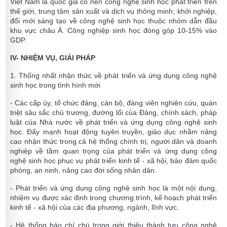
Việt Nam là quốc gia có nền công nghệ sinh học phát triển trên
thế giới, trung tâm sản xuất và dịch vụ thông minh; khởi nghiệp,
đổi mới sáng tạo về công nghệ sinh học thuộc nhóm dẫn đầu
khu vực châu Á. Công nghiệp sinh học đóng góp 10-15% vào
GDP.
IV- NHIỆM VỤ, GIẢI PHÁP
1. Thống nhất nhận thức về phát triển và ứng dụng công nghệ
sinh học trong tình hình mới
- Các cấp ủy, tổ chức đảng, cán bộ, đảng viên nghiên cứu, quán
triệt sâu sắc chủ trương, đường lối của Đảng, chính sách, pháp
luật của Nhà nước về phát triển và ứng dụng công nghệ sinh
học. Đẩy mạnh hoạt động tuyên truyền, giáo dục nhằm nâng
cao nhận thức trong cả hệ thống chính trị, người dân và doanh
nghiệp về tầm quan trọng của phát triển và ứng dụng công
nghệ sinh học phục vụ phát triển kinh tế - xã hội, bảo đảm quốc
phòng, an ninh, nâng cao đời sống nhân dân.
- Phát triển và ứng dụng công nghệ sinh học là một nội dung,
nhiệm vụ được xác định trong chương trình, kế hoạch phát triển
kinh tế - xã hội của các địa phương, ngành, lĩnh vực.
- Hệ thống báo chí chú trọng giới thiệu thành tựu công nghệ