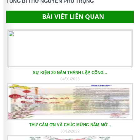
TỔNG BÍ THƯ NGUYỄN PHÚ TRỌNG
BÀI VIẾT LIÊN QUAN
SỰ KIỆN 20 NĂM THÀNH LẬP CÔNG...
04/01/2023
THƯ CẢM ƠN VÀ CHÚC MỪNG NĂM MỚ...
30/12/2022