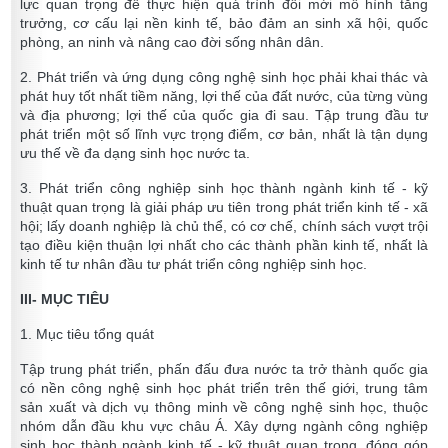
lực quan trọng để thực hiện quá trình đổi mới mô hình tăng
trưởng, cơ cấu lại nền kinh tế, bảo đảm an sinh xã hội, quốc
phòng, an ninh và nâng cao đời sống nhân dân.
2. Phát triển và ứng dụng công nghệ sinh học phải khai thác và
phát huy tốt nhất tiềm năng, lợi thế của đất nước, của từng vùng
và địa phương; lợi thế của quốc gia đi sau. Tập trung đầu tư
phát triển một số lĩnh vực trọng điểm, cơ bản, nhất là tận dụng
ưu thế về đa dạng sinh học nước ta.
3. Phát triển công nghiệp sinh học thành ngành kinh tế - kỹ
thuật quan trọng là giải pháp ưu tiên trong phát triển kinh tế - xã
hội; lấy doanh nghiệp là chủ thể, có cơ chế, chính sách vượt trội
tạo điều kiện thuận lợi nhất cho các thành phần kinh tế, nhất là
kinh tế tư nhân đầu tư phát triển công nghiệp sinh học.
III- MỤC TIÊU
1. Mục tiêu tổng quát
Tập trung phát triển, phấn đấu đưa nước ta trở thành quốc gia
có nền công nghệ sinh học phát triển trên thế giới, trung tâm
sản xuất và dịch vụ thông minh về công nghệ sinh học, thuộc
nhóm dẫn đầu khu vực châu Á. Xây dựng ngành công nghiệp
sinh học thành ngành kinh tế - kỹ thuật quan trọng, đóng góp