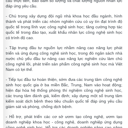
cầu thực tiễn, bảo đảm số lượng và chất lượng nguồn nhân lực
đáp ứng yêu cầu.
- Chú trọng xây dựng đội ngũ nhà khoa học đầu ngành, hình
thành và phát triển các nhóm nghiên cứu có uy tín đạt trình độ
quốc tế trong lĩnh vực công nghệ sinh học; tăng cường hợp tác
quốc tế trong đào tạo, xuất khẩu nhân lực công nghệ sinh học
có trình độ cao.
- Tập trung đầu tư nguồn lực nhằm nâng cao năng lực phát
triển và ứng dụng công nghệ sinh học, trong đó ngân sách nhà
nước chủ yếu đầu tư nâng cao năng lực nghiên cứu làm chủ
công nghệ lõi, phát triển sản phẩm công nghệ sinh học mà Việt
Nam có lợi thế.
- Tiếp tục đầu tư hoàn thiện, sớm đưa các trung tâm công nghệ
sinh học quốc gia ở ba miền Bắc, Trung, Nam vào hoạt động;
hiện đại hóa hệ thống phòng thí nghiệm công nghệ sinh học,
các trung tâm đánh giá, kiểm định; xây dựng một số trung tâm
kiểm soát dịch bệnh theo tiêu chuẩn quốc tế đáp ứng yêu cầu
giám sát và phòng, chống dịch bệnh.
- Hỗ trợ, phát triển các cơ sở ươm tạo công nghệ, ươm tạo
doanh nghiệp khoa học - công nghệ, doanh nghiệp ứng dụng
công nghệ sinh học. Hỗ trợ các doanh nghiệp nâng cao năng