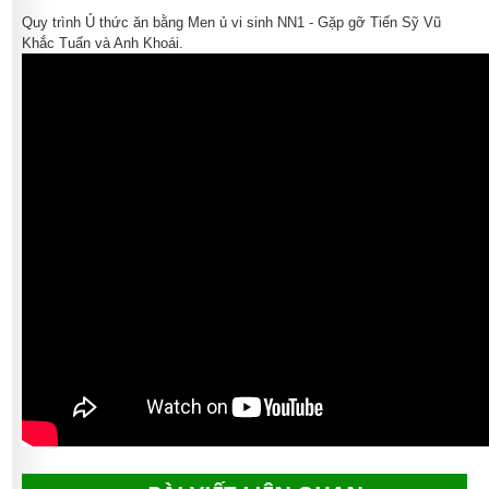
Quy trình Ủ thức ăn bằng Men ủ vi sinh NN1 - Gặp gỡ Tiến Sỹ Vũ
Khắc Tuấn và Anh Khoái.