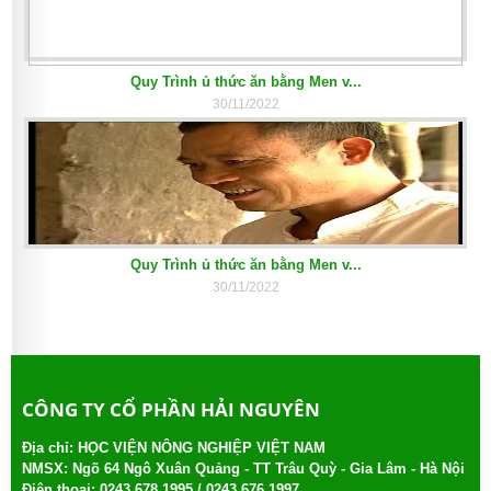
Quy Trình ủ thức ăn bằng Men v...
30/11/2022
Quy Trình ủ thức ăn bằng Men v...
30/11/2022
CÔNG TY CỔ PHẦN HẢI NGUYÊN
Địa chỉ: HỌC VIỆN NÔNG NGHIỆP VIỆT NAM
NMSX: Ngõ 64 Ngô Xuân Quảng - TT Trâu Quỳ - Gia Lâm - Hà Nội
Điện thoại:
0243.678.1995 /
0243.676.1997