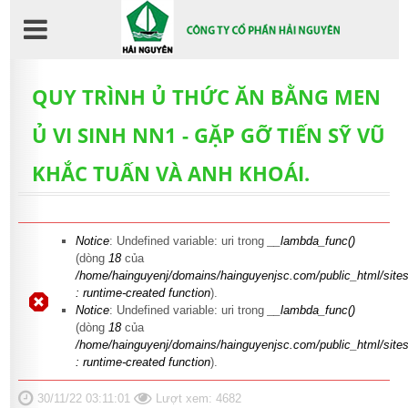
Nhảy
đến
nội
dung
QUY TRÌNH Ủ THỨC ĂN BẰNG MEN
Ủ VI SINH NN1 - GẶP GỠ TIẾN SỸ VŨ
KHẮC TUẤN VÀ ANH KHOÁI.
Thông báo lỗi
Notice
: Undefined variable: uri trong
__lambda_func()
(dòng
18
của
/home/hainguyenj/domains/hainguyenjsc.com/public_html/sites/
: runtime-created function
).
Notice
: Undefined variable: uri trong
__lambda_func()
(dòng
18
của
/home/hainguyenj/domains/hainguyenjsc.com/public_html/sites/
: runtime-created function
).
30/11/22 03:11:01
Lượt xem: 4682