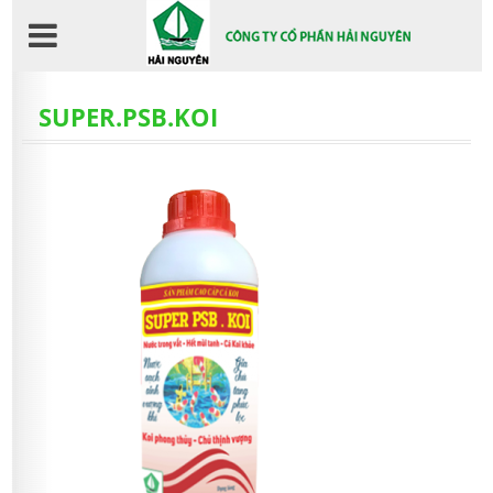
Nhảy
đến
nội
dung
SUPER.PSB.KOI