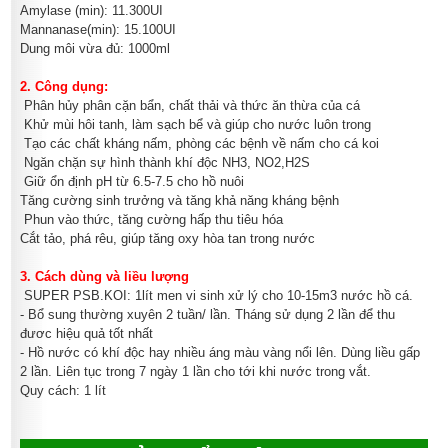
Amylase (min): 11.300UI
Mannanase(min): 15.100UI
Dung môi vừa đủ: 1000ml
2. Công dụng:
Phân hủy phân cặn bẩn, chất thải và thức ăn thừa của cá
Khử mùi hôi tanh, làm sạch bể và giúp cho nước luôn trong
Tạo các chất kháng nấm, phòng các bệnh về nấm cho cá koi
Ngăn chặn sự hình thành khí độc NH3, NO2,H2S
Giữ ổn định pH từ 6.5-7.5 cho hồ nuôi
Tăng cường sinh trưởng và tăng khả năng kháng bệnh
Phun vào thức, tăng cường hấp thu tiêu hóa
Cắt tảo, phá rêu, giúp tăng oxy hòa tan trong nước
3. Cách dùng và liều lượng
SUPER PSB.KOI: 1lít men vi sinh xử lý cho 10-15m3 nước hồ cá.
- Bổ sung thường xuyên 2 tuần/ lần. Tháng sử dụng 2 lần để thu
đươc hiệu quả tốt nhất
- Hồ nước có khí độc hay nhiều áng màu vàng nổi lên. Dùng liều gấp
2 lần. Liên tục trong 7 ngày 1 lần cho tới khi nước trong vắt.
Quy cách: 1 lít