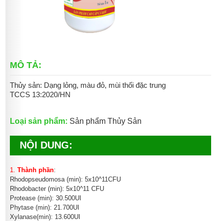
MÔ TẢ:
Thủy sản: Dạng lỏng, màu đỏ, mùi thối đặc trung
TCCS 13:2020/HN
Loại sản phẩm:
Sản phẩm Thủy Sản
NỘI DUNG:
1.
Thành phần
:
Rhodopseudomosa (min): 5x10^11CFU
Rhodobacter (min): 5x10^11 CFU
Protease (min): 30.500UI
Phytase (min): 21.700UI
Xylanase(min): 13.600UI